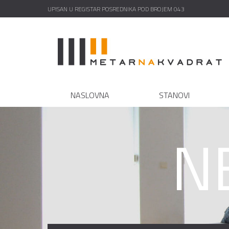
UPISAN U REGISTAR POSREDNIKA POD BROJEM 043
NASLOVNA
STANOVI
N