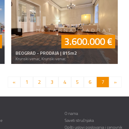
3.600.000 €
BEOGRAD - PRODAJA | 815m2
Krunski venac, Krunski venac
«
1
2
3
4
5
6
7
»
O nama
ne
Saveti stručnjaka
Opšti uslovi poslovanja i cenovnik