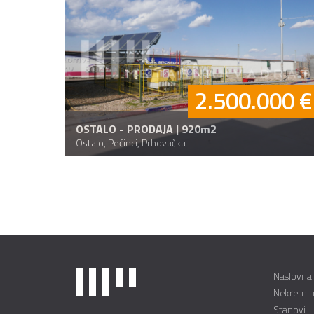
2.500.000 €
OSTALO - PRODAJA | 920m2
Ostalo, Pećinci, Prhovačka
Naslovna
Nekretni
Stanovi