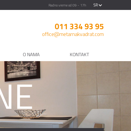
SR
Radno vreme od 09 - 17h
011 334 93 95
office@metarnakvadrat.com
O NAMA
KONTAKT
NE