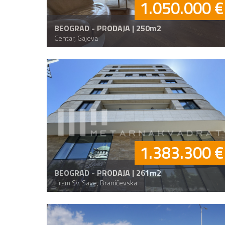
1.050.000 €
BEOGRAD - PRODAJA | 250m2
Centar, Gajeva
1.383.300 €
BEOGRAD - PRODAJA | 261m2
Hram Sv. Save, Braničevska