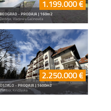
1.199.000 €
BEOGRAD - PRODAJA | 160m2
Dedinje, Vladimira Gaćinovića
2.250.000 €
OSTALO - PRODAJA | 1600m2
Zlatibor, Kiridžijska