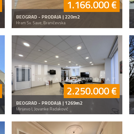
1.166.000 €
BEOGRAD - PRODAJA | 220m2
Hram Sv. Save, Braničevska
2.250.000 €
BEOGRAD - PRODAJA | 1269m2
Mirijevo I, Jovanke Radaković