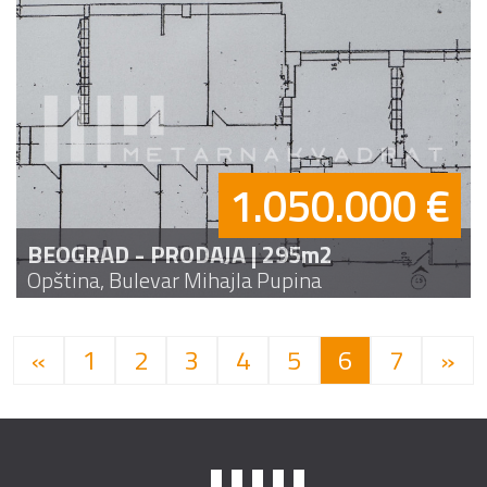
1.050.000 €
BEOGRAD - PRODAJA | 295m2
Opština, Bulevar Mihajla Pupina
«
1
2
3
4
5
6
7
»