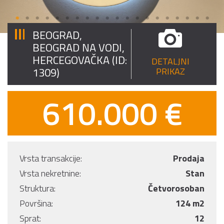
BEOGRAD,
BEOGRAD NA VODI,
HERCEGOVAČKA (ID:
DETALJNI
1309)
PRIKAZ
610.000 €
Vrsta transakcije:
Prodaja
Vrsta nekretnine:
Stan
Struktura:
Četvorosoban
Površina:
124 m2
Sprat:
12