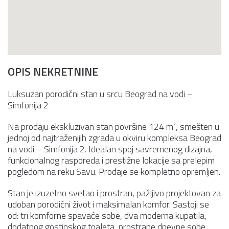
OPIS NEKRETNINE
Luksuzan porodični stan u srcu
Beograd na vodi
–
Simfonija 2
Na prodaju ekskluzivan stan površine 124 m², smešten u
jednoj od najtraženijih zgrada u okviru kompleksa
Beograd
na vodi
– Simfonija 2. Idealan spoj savremenog dizajna,
funkcionalnog rasporeda i prestižne lokacije sa prelepim
pogledom na reku Savu. Prodaje se kompletno opremljen.
Stan je izuzetno svetao i prostran, pažljivo projektovan za
udoban porodični život i maksimalan komfor. Sastoji se
od: tri komforne spavaće sobe, dva moderna kupatila,
dodatnog gostinskog toaleta, prostrane dnevne sobe