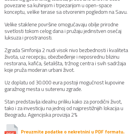
povezane sa kuhinjom i trpezarijom u open-space
konceptu, velike terase sa otvorenim pogledom na Savu.
Velike staklene površine omogućavaju obilje prirodne
svetlosti tokom celog dana i pružaju jedinstven osećaj
luksuza i prostranosti.
Zgrada Simfonija 2 nudi visok nivo bezbednosti i kvaliteta
života, uz recepciju, obezbeđenje i neposrednu blizinu
restorana, kafića, šetališta, tržnog centra i svih sadržaja
koje pruža moderan urbani život.
Uz doplatu od 30.000 eura postoji mogućnost kupovine
garažnog mesta u suterenu zgrade.
Stan predstavlja idealnu priliku kako za porodični život,
tako i za investiciju na jednoj od najprestižnijih lokacija u
Beogradu. Agencijska provizija 2%
Preuzmite podatke o nekretnini u PDF formatu.