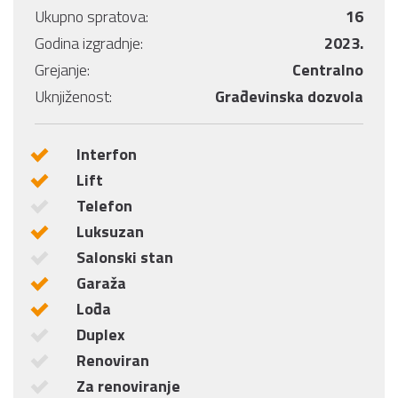
Ukupno spratova:
16
Godina izgradnje:
2023.
Grejanje:
Centralno
Uknjiženost:
Građevinska dozvola
Interfon
Lift
Telefon
Luksuzan
Salonski stan
Garaža
Lođa
Duplex
Renoviran
Za renoviranje