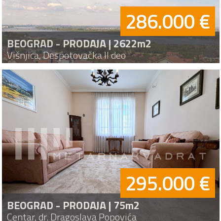
286.000 €
BEOGRAD - PRODAJA | 2622m2
Višnjica, Despotovačka II deo
295.000 €
BEOGRAD - PRODAJA | 75m2
Centar, dr. Dragoslava Popovića