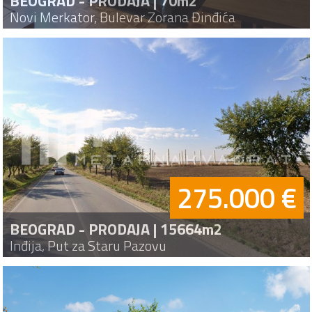
BEOGRAD - PRODAJA | 70m2
Novi Merkator, Bulevar Zorana Đinđića
275.000 €
BEOGRAD - PRODAJA | 15664m2
Inđija, Put za Staru Pazovu