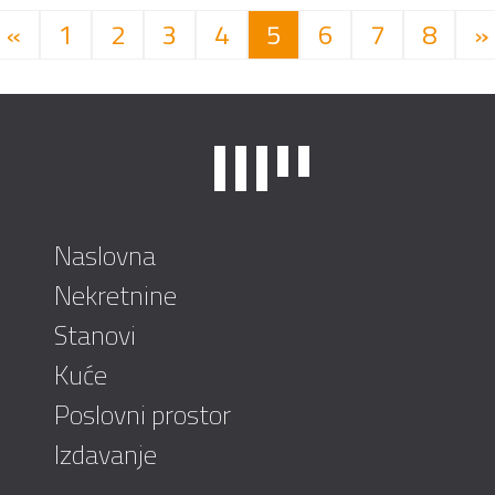
«
1
2
3
4
5
6
7
8
»
Naslovna
Nekretnine
Stanovi
Kuće
Poslovni prostor
Izdavanje