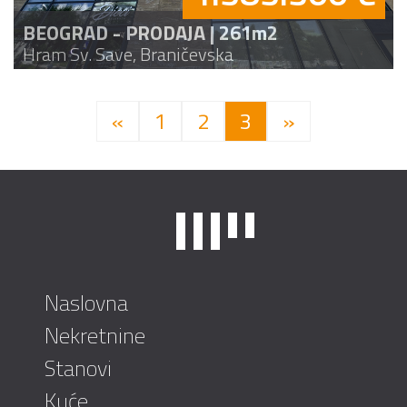
BEOGRAD - PRODAJA | 261m2
Hram Sv. Save, Braničevska
«
1
2
3
»
Naslovna
Nekretnine
Stanovi
Kuće