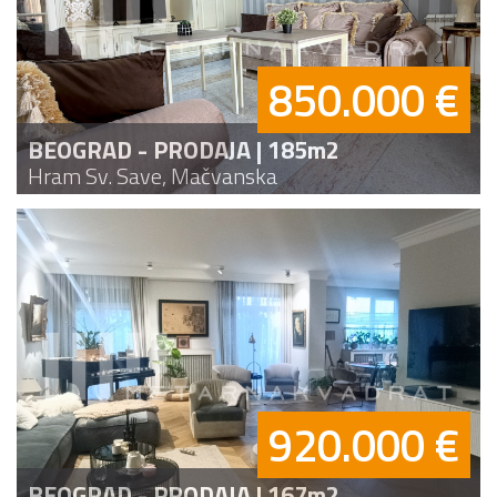
850.000 €
BEOGRAD - PRODAJA | 185m2
Hram Sv. Save, Mačvanska
920.000 €
BEOGRAD - PRODAJA | 167m2